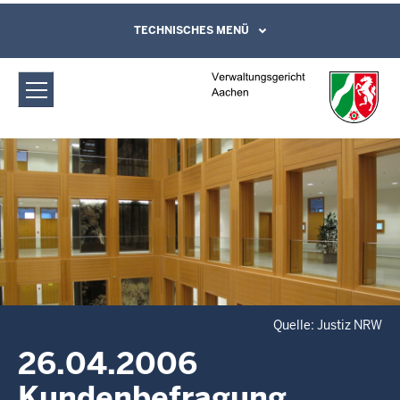
Direkt zum Inhalt
Verwaltungsgericht Aachen:
TECHNISCHES MENÜ
Leichte Sprache, Gebärdensprachenvideo
und Kontaktformular
26.04.2006 Kundenbefragung
Quelle: Justiz NRW
26.04.2006
Kundenbefragung