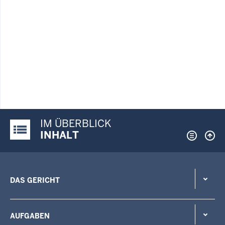
IM ÜBERBLICK
Justiz-Portal im Überblick:
INHALT
DAS GERICHT
AUFGABEN