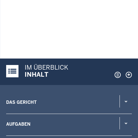
IM ÜBERBLICK
Justiz-Portal im Überblick:
INHALT
DAS GERICHT
AUFGABEN