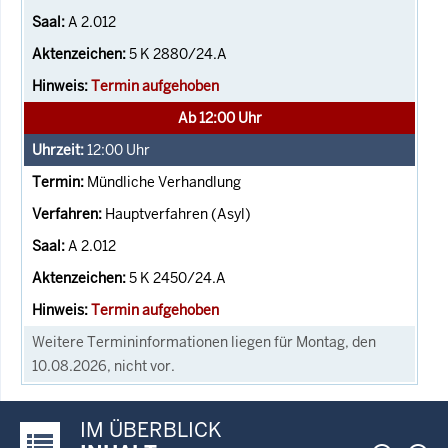
A 2.012
5 K 2880/24.A
Termin aufgehoben
Ab 12:00 Uhr
12:00
Uhr
Mündliche Verhandlung
Hauptverfahren (Asyl)
A 2.012
5 K 2450/24.A
Termin aufgehoben
Weitere Termininformationen liegen für Montag, den
10.08.2026, nicht vor.
IM ÜBERBLICK
Justiz-Portal im Überblick: