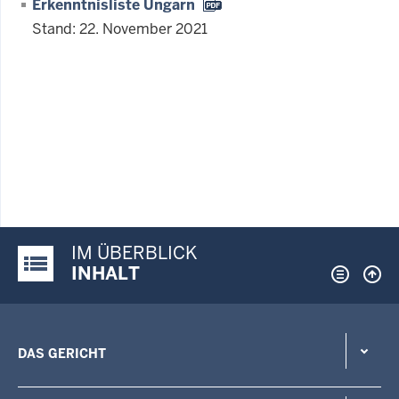
Erkenntnisliste Ungarn
Stand: 22. November 2021
IM ÜBERBLICK
Justiz-Portal im Überblick:
INHALT
DAS GERICHT